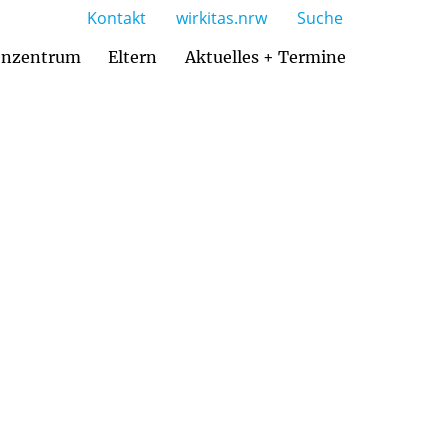
Kontakt
wirkitas.nrw
Suche
enzentrum
Eltern
Aktuelles + Termine
 und Teilhabepaket