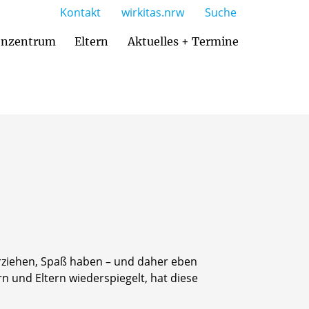
Kontakt
wirkitas.nrw
Suche
enzentrum
Eltern
Aktuelles + Termine
 und Teilhabepaket
erziehen, Spaß haben – und daher eben
rn und Eltern wiederspiegelt, hat diese