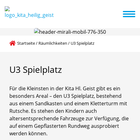
mlichkeiten
Familienzentrum
Eltern
Aktuelles + Termine
Das Bildung- und Teilhabepaket
Startseite
/
Räumlichkeiten
/
U3 Spielplatz
U3
Spielplatz
Für die Kleinsten in der Kita Hl. Geist gibt es ein
besonders Areal – den U3 Spielplatz, bestehend
aus einem Sandkasten und einem Kletterturm mit
Rutsche. Es stehen den Kindern auch
altersentsprechende Fahrzeuge zur Verfügung, die
auf einem Gepflasterten Rundweg ausprobiert
werden können.