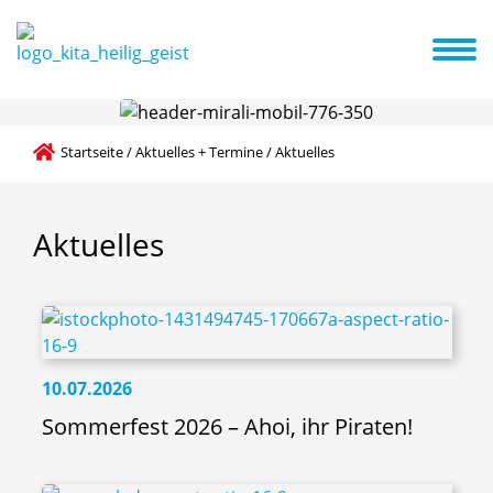
mlichkeiten
Familienzentrum
Eltern
Aktuelles + Termine
Das Bildung- und Teilhabepaket
Startseite
/
Aktuelles + Termine
/
Aktuelles
Aktuelles
10.07.2026
Sommerfest 2026 – Ahoi, ihr Piraten!