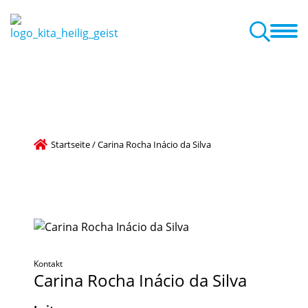
mlichkeiten
Familienzentrum
Eltern
Aktuelles + Termine
Das Bildung- und Teilhabepaket
Startseite
/
Carina Rocha Inácio da Silva
Kontakt
Carina
Rocha
Inácio
da
Silva